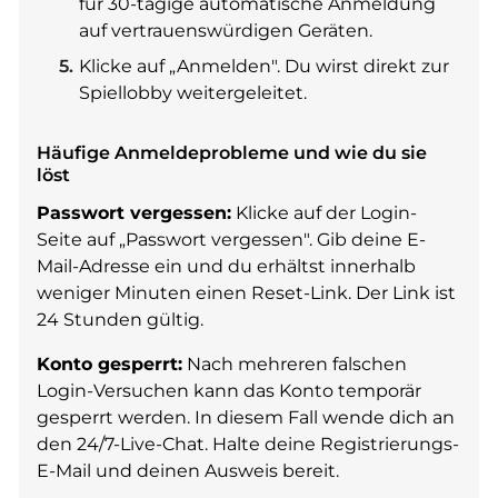
für 30-tägige automatische Anmeldung
auf vertrauenswürdigen Geräten.
Klicke auf „Anmelden". Du wirst direkt zur
Spiellobby weitergeleitet.
Häufige Anmeldeprobleme und wie du sie
löst
Passwort vergessen:
Klicke auf der Login-
Seite auf „Passwort vergessen". Gib deine E-
Mail-Adresse ein und du erhältst innerhalb
weniger Minuten einen Reset-Link. Der Link ist
24 Stunden gültig.
Konto gesperrt:
Nach mehreren falschen
Login-Versuchen kann das Konto temporär
gesperrt werden. In diesem Fall wende dich an
den 24/7-Live-Chat. Halte deine Registrierungs-
E-Mail und deinen Ausweis bereit.