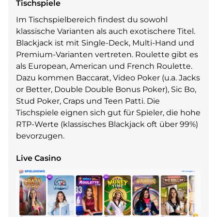
Tischspiele
Im Tischspielbereich findest du sowohl
klassische Varianten als auch exotischere Titel.
Blackjack ist mit Single-Deck, Multi-Hand und
Premium-Varianten vertreten. Roulette gibt es
als European, American und French Roulette.
Dazu kommen Baccarat, Video Poker (u.a. Jacks
or Better, Double Double Bonus Poker), Sic Bo,
Stud Poker, Craps und Teen Patti. Die
Tischspiele eignen sich gut für Spieler, die hohe
RTP-Werte (klassisches Blackjack oft über 99%)
bevorzugen.
Live Casino