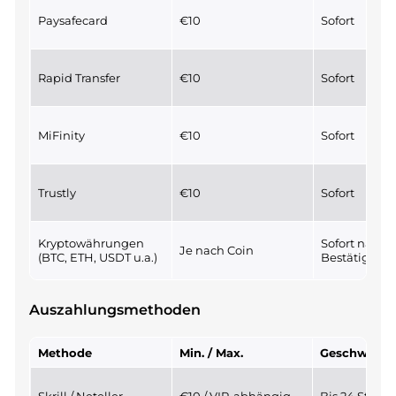
Paysafecard
€10
Sofort
Rapid Transfer
€10
Sofort
MiFinity
€10
Sofort
Trustly
€10
Sofort
Kryptowährungen
Sofort nach
Je nach Coin
(BTC, ETH, USDT u.a.)
Bestätigung
Auszahlungsmethoden
Methode
Min. / Max.
Geschwindig