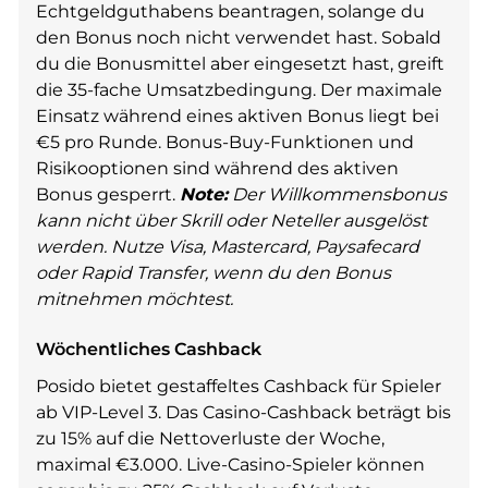
Echtgeldguthabens beantragen, solange du
den Bonus noch nicht verwendet hast. Sobald
du die Bonusmittel aber eingesetzt hast, greift
die 35-fache Umsatzbedingung. Der maximale
Einsatz während eines aktiven Bonus liegt bei
€5 pro Runde. Bonus-Buy-Funktionen und
Risikooptionen sind während des aktiven
Bonus gesperrt.
Note:
Der Willkommensbonus
kann nicht über Skrill oder Neteller ausgelöst
werden. Nutze Visa, Mastercard, Paysafecard
oder Rapid Transfer, wenn du den Bonus
mitnehmen möchtest.
Wöchentliches Cashback
Posido bietet gestaffeltes Cashback für Spieler
ab VIP-Level 3. Das Casino-Cashback beträgt bis
zu 15% auf die Nettoverluste der Woche,
maximal €3.000. Live-Casino-Spieler können