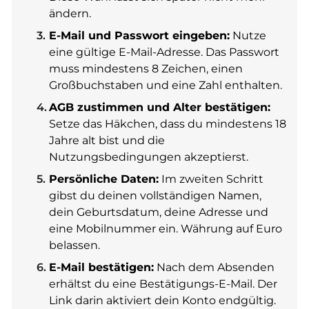
ändern.
E-Mail und Passwort eingeben:
Nutze
eine gültige E-Mail-Adresse. Das Passwort
muss mindestens 8 Zeichen, einen
Großbuchstaben und eine Zahl enthalten.
AGB zustimmen und Alter bestätigen:
Setze das Häkchen, dass du mindestens 18
Jahre alt bist und die
Nutzungsbedingungen akzeptierst.
Persönliche Daten:
Im zweiten Schritt
gibst du deinen vollständigen Namen,
dein Geburtsdatum, deine Adresse und
eine Mobilnummer ein. Währung auf Euro
belassen.
E-Mail bestätigen:
Nach dem Absenden
erhältst du eine Bestätigungs-E-Mail. Der
Link darin aktiviert dein Konto endgültig.