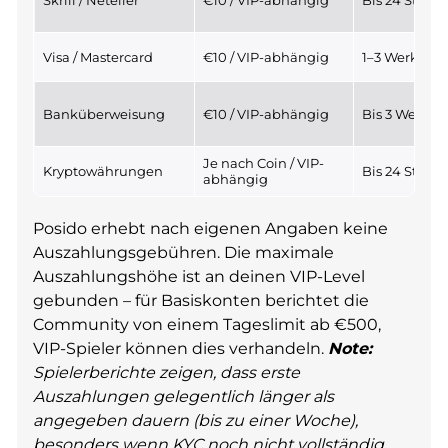
Skrill / Neteller
€10 / VIP-abhängig
Bis 24 Stund
Visa / Mastercard
€10 / VIP-abhängig
1–3 Werktage
Banküberweisung
€10 / VIP-abhängig
Bis 3 Werkta
Je nach Coin / VIP-
Kryptowährungen
Bis 24 Stund
abhängig
Posido erhebt nach eigenen Angaben keine
Auszahlungsgebühren. Die maximale
Auszahlungshöhe ist an deinen VIP-Level
gebunden – für Basiskonten berichtet die
Community von einem Tageslimit ab €500,
VIP-Spieler können dies verhandeln.
Note:
Spielerberichte zeigen, dass erste
Auszahlungen gelegentlich länger als
angegeben dauern (bis zu einer Woche),
besonders wenn KYC noch nicht vollständig