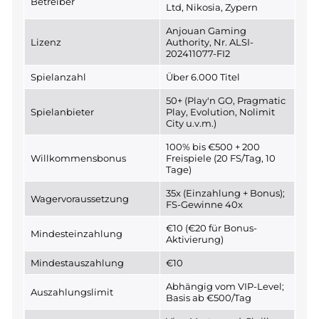
Betreiber
Ltd, Nikosia, Zypern
Einzahlungsmethoden
Anjouan Gaming
Lizenz
Authority, Nr. ALSI-
Auszahlungsmethoden
202411077-FI2
KYC-Anforderungen und Auszahlungs-Checkliste
Spielanzahl
Über 6.000 Titel
Posido Casino auf dem Smartphone – mobiles
50+ (Play'n GO, Pragmatic
Spielanbieter
Play, Evolution, Nolimit
Spielerlebnis im Überblick
City u.v.m.)
Kundendienst bei Posido Casino –
100% bis €500 + 200
Erreichbarkeit und Praxiserfahrungen
Willkommensbonus
Freispiele (20 FS/Tag, 10
Tage)
Lizenzierung, Datensicherheit und
35x (Einzahlung + Bonus);
Wagervoraussetzung
verantwortungsvolles Spielen
FS-Gewinne 40x
Posido Casino im Fazit – Stärken, Schwächen
€10 (€20 für Bonus-
Mindesteinzahlung
Aktivierung)
und Zielgruppe
Mindestauszahlung
€10
Abhängig vom VIP-Level;
Auszahlungslimit
Basis ab €500/Tag