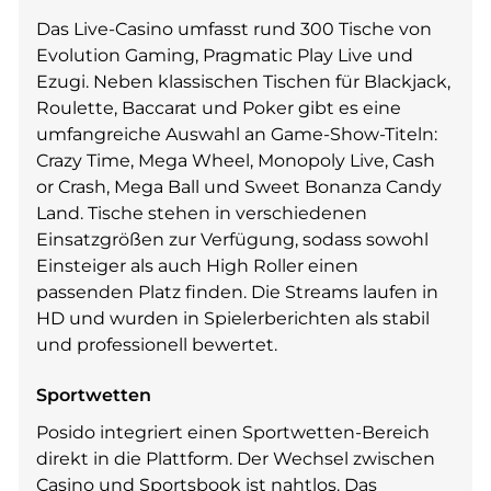
Das Live-Casino umfasst rund 300 Tische von
Evolution Gaming, Pragmatic Play Live und
Ezugi. Neben klassischen Tischen für Blackjack,
Roulette, Baccarat und Poker gibt es eine
umfangreiche Auswahl an Game-Show-Titeln:
Crazy Time, Mega Wheel, Monopoly Live, Cash
or Crash, Mega Ball und Sweet Bonanza Candy
Land. Tische stehen in verschiedenen
Einsatzgrößen zur Verfügung, sodass sowohl
Einsteiger als auch High Roller einen
passenden Platz finden. Die Streams laufen in
HD und wurden in Spielerberichten als stabil
und professionell bewertet.
Sportwetten
Posido integriert einen Sportwetten-Bereich
direkt in die Plattform. Der Wechsel zwischen
Casino und Sportsbook ist nahtlos. Das