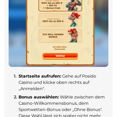
Startseite aufrufen:
Gehe auf Posido
Casino und klicke oben rechts auf
„Anmelden".
Bonus auswählen:
Wähle zwischen dem
Casino-Willkommensbonus, dem
Sportwetten-Bonus oder „Ohne Bonus".
Diese Wahl lässt sich später nicht mehr