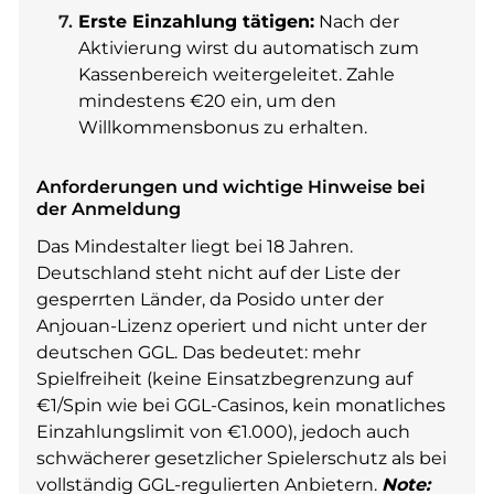
Erste Einzahlung tätigen:
Nach der
Aktivierung wirst du automatisch zum
Kassenbereich weitergeleitet. Zahle
mindestens €20 ein, um den
Willkommensbonus zu erhalten.
Anforderungen und wichtige Hinweise bei
der Anmeldung
Das Mindestalter liegt bei 18 Jahren.
Deutschland steht nicht auf der Liste der
gesperrten Länder, da Posido unter der
Anjouan-Lizenz operiert und nicht unter der
deutschen GGL. Das bedeutet: mehr
Spielfreiheit (keine Einsatzbegrenzung auf
€1/Spin wie bei GGL-Casinos, kein monatliches
Einzahlungslimit von €1.000), jedoch auch
schwächerer gesetzlicher Spielerschutz als bei
vollständig GGL-regulierten Anbietern.
Note: